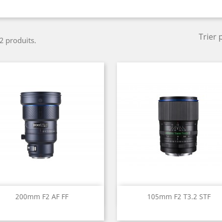
Trier 
 2 produits.
Aperçu rapide
Aperçu rapide


200mm F2 AF FF
105mm F2 T3.2 STF