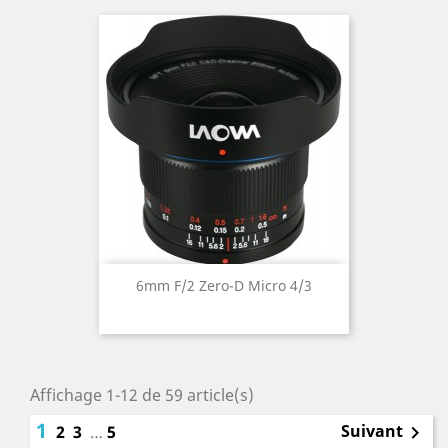
6mm F/2 Zero-D Micro 4/3
Affichage 1-12 de 59 article(s)
1
Suivant
2
3
…
5
