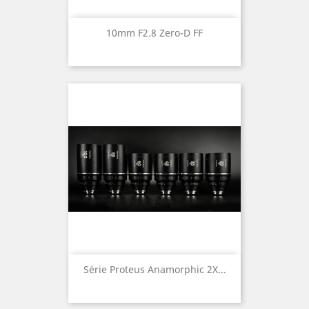
10mm F2.8 Zero-D FF
Série Proteus Anamorphic 2X...