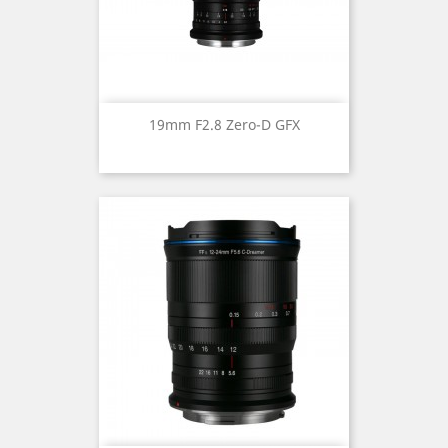
19mm F2.8 Zero-D GFX