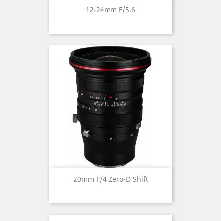
12-24mm F/5.6
20mm F/4 Zero-D Shift