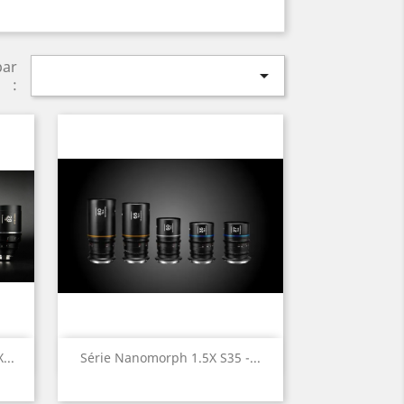
par

:
Aperçu rapide

...
Série Nanomorph 1.5X S35 -...