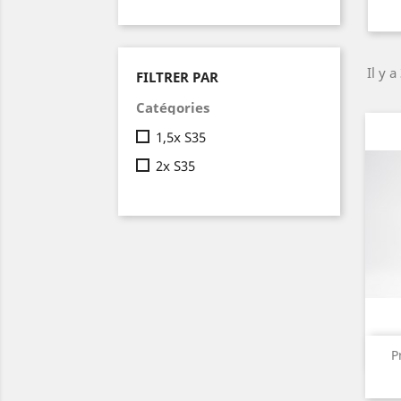
Il y a
FILTRER PAR
Catégories
1,5x S35
2x S35
P