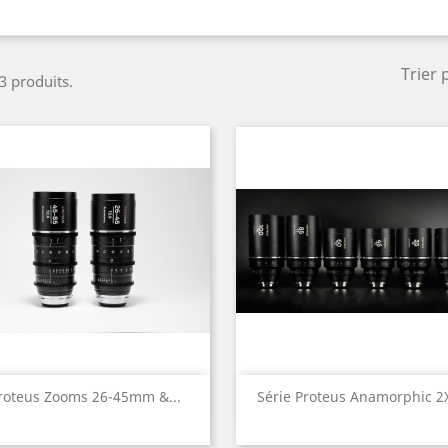
Trier 
 3 produits.
Aperçu rapide
Aperçu rapide


roteus Zooms 26-45mm &...
Série Proteus Anamorphic 2X