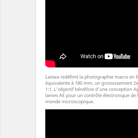
Laowa redéfinit la photographie macro en M
équivalente à 180 mm, un grossissement 2x 
1:1. L'objectif bénéficie d'une conception
lames AE pour un contrôle électronique de l'
monde microscopique.