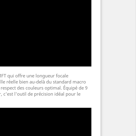
FT qui offre une longueur focale
lle réelle bien au-delà du standard macro
 respect des couleurs optimal. Équipé de 9
c'est l'outil de précision idéal pour le