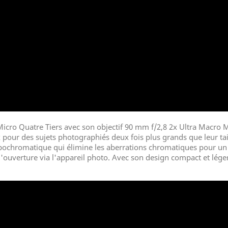
icro Quatre Tiers avec son objectif 90 mm f/2,8 2x Ultra Macro M
pour des sujets photographiés deux fois plus grands que leur tai
 Apochromatique qui élimine les aberrations chromatiques pour un
ouverture via l'appareil photo. Avec son design compact et léger, 