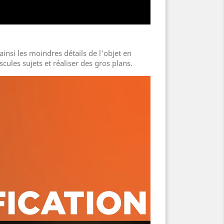
insi les moindres détails de l'objet en
ules sujets et réaliser des gros plans.