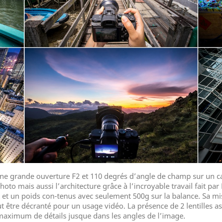
une grande ouverture F2 et 110 degrés d’angle de champ sur un c
hoto mais aussi l’architecture grâce à l’incroyable travail fait par
 et un poids con-tenus avec seulement 500g sur la balance. Sa 
 être décranté pour un usage vidéo. La présence de 2 lentilles as
 maximum de détails jusque dans les angles de l’image.