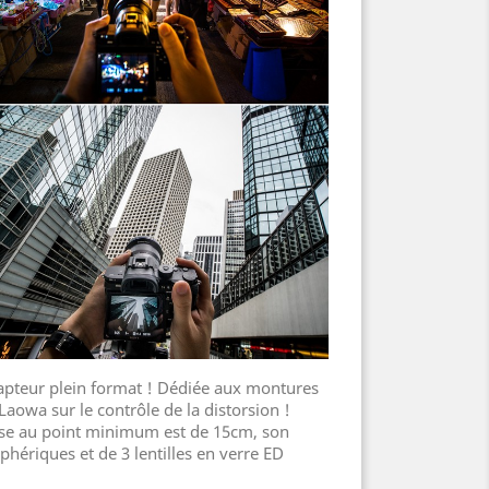
apteur plein format ! Dédiée aux montures
 Laowa sur le contrôle de la distorsion !
mise au point minimum est de 15cm, son
phériques et de 3 lentilles en verre ED