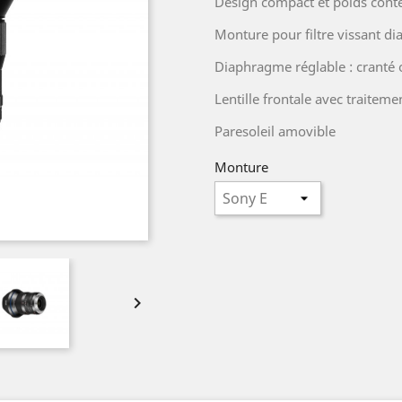
Design compact et poids cont
Monture pour filtre vissant 
Diaphragme réglable : cranté o
Lentille frontale avec traite
Paresoleil amovible
Monture
