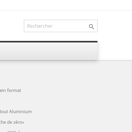

ein format
 tout Aluminium
che de zéro»