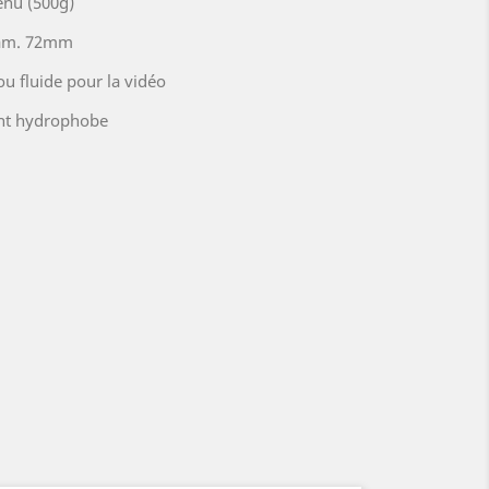
enu (500g)
diam. 72mm
u fluide pour la vidéo
ment hydrophobe