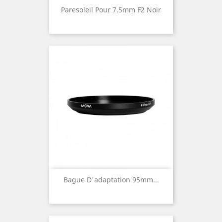
Paresoleil Pour 7.5mm F2 Noir
Bague D'adaptation 95mm...