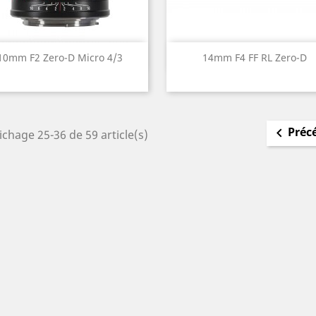
Aperçu rapide
Aperçu rapide


10mm F2 Zero-D Micro 4/3
14mm F4 FF RL Zero-D
Noir
Gris
Préc

ichage 25-36 de 59 article(s)