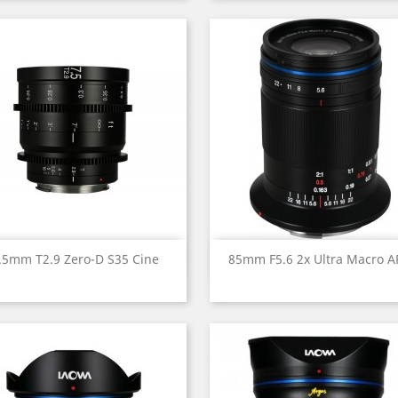
Aperçu rapide
Aperçu rapide


.5mm T2.9 Zero-D S35 Cine
85mm F5.6 2x Ultra Macro 