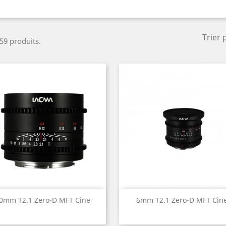
Trier 
 59 produits.
Aperçu rapide
Aperçu rapide


0mm T2.1 Zero-D MFT Cine
6mm T2.1 Zero-D MFT Cin