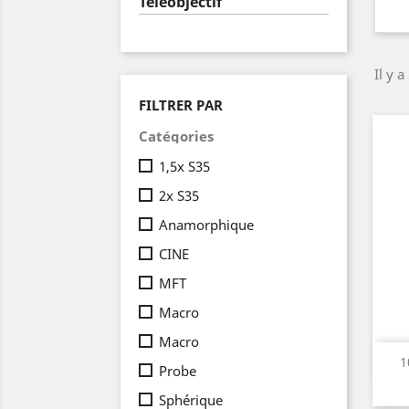
Téléobjectif
Il y a
FILTRER PAR
Catégories
1,5x S35
2x S35
Anamorphique
CINE
MFT
Macro
Macro
1
Probe
Sphérique