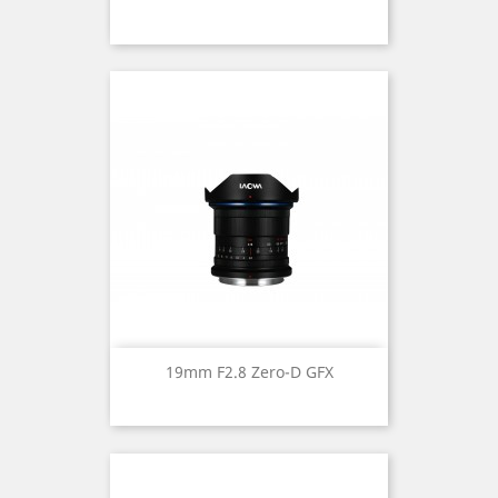
19mm F2.8 Zero-D GFX