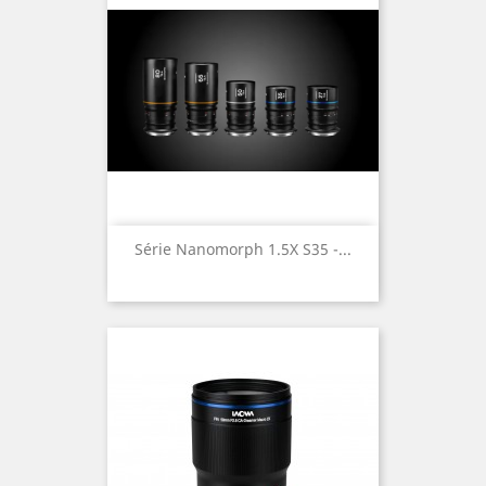
Série Nanomorph 1.5X S35 -...