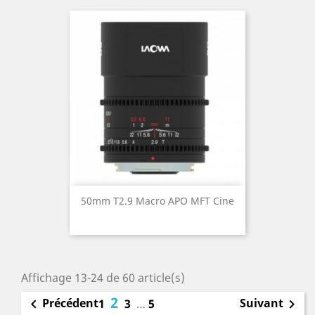
50mm T2.9 Macro APO MFT Cine
Affichage 13-24 de 60 article(s)
2
Précédent
Suivant

1
3
…
5
