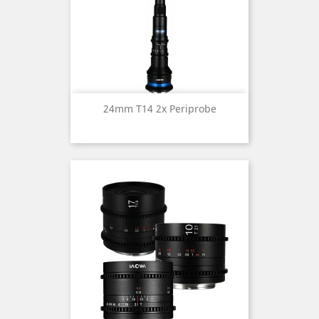
24mm T14 2x Periprobe